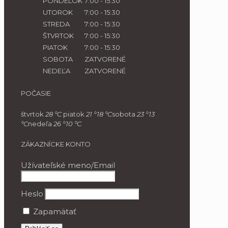
PONDELOK
7:00 - 15:30
UTOROK
7:00 - 15:30
STREDA
7:00 - 15:30
ŠTVRTOK
7:00 - 15:30
PIATOK
7:00 - 15:30
SOBOTA
ZATVORENÉ
NEDEĽA
ZATVORENÉ
POČASIE
štvrtok
28 °
C
piatok
21 °
18 °
C
sobota
23 °
13
°
C
nedeľa
26 °
10 °
C
ZÁKAZNÍCKE KONTO
Užívateľské meno/Email
Heslo
Zapamätať