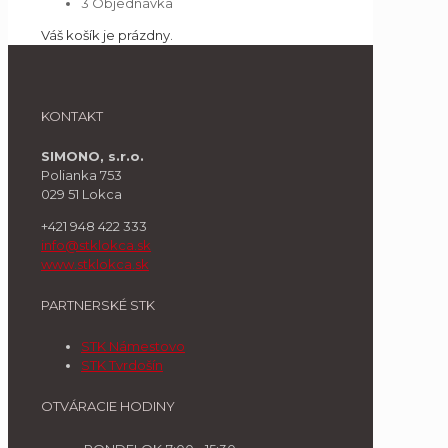
3
Objednávka
Váš košík je prázdny.
KONTAKT
SIMONO, s.r.o.
Polianka 753
029 51 Lokca
+421 948 422 333
info@stklokca.sk
www.stklokca.sk
PARTNERSKÉ STK
STK Námestovo
STK Tvrdošín
OTVÁRACIE HODINY